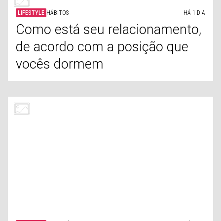
LIFESTYLE
HÁBITOS
HÁ 1 DIA
Como está seu relacionamento,
de acordo com a posição que
vocês dormem
LIFESTYLE
GEOPOLÍTICA
HÁ 1 DIA
Os Tratados mais importantes
que foram criados após a
Segunda Guerra Mundial