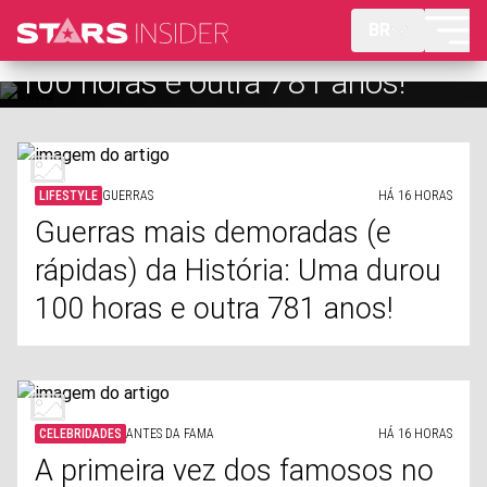
BR
A primeira vez dos famosos no
tapete vermelho
LIFESTYLE
GUERRAS
HÁ 16 HORAS
Guerras mais demoradas (e
rápidas) da História: Uma durou
100 horas e outra 781 anos!
CELEBRIDADES
ANTES DA FAMA
HÁ 16 HORAS
A primeira vez dos famosos no