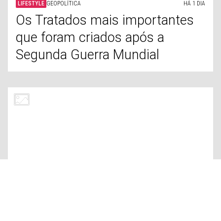
LIFESTYLE
DISNEY
HÁ 1 DIA
A verdadeira e assustadora
história da Bela Adormecida
SAÚDE
CORONAVÍRUS
HÁ 1 DIA
O caminho dos vírus dos
animais para as pessoas
LIFESTYLE
CHUVA
HÁ 1 DIA
Os países mais chuvosos e os