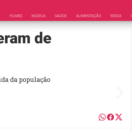
M
FILMES
MÚSICA
SAÚDE
ALIMENTAÇÃO
MODA
eram de
ida da população