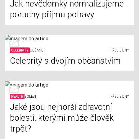
Jak nevědomky normalizujeme
poruchy příjmu potravy
CELEBRITY
OBČANÉ
PŘED 3 DNY
Celebrity s dvojím občanstvím
HEALTH
BOLEST
PŘED 3 DNY
Jaké jsou nejhorší zdravotní
bolesti, kterými může člověk
trpět?