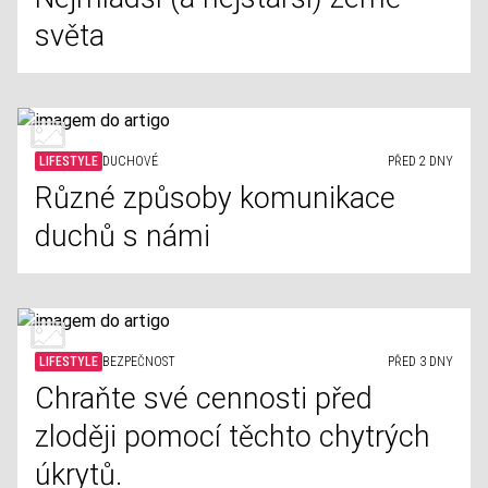
světa
LIFESTYLE
DUCHOVÉ
PŘED 2 DNY
Různé způsoby komunikace
duchů s námi
LIFESTYLE
BEZPEČNOST
PŘED 3 DNY
Chraňte své cennosti před
zloději pomocí těchto chytrých
úkrytů.