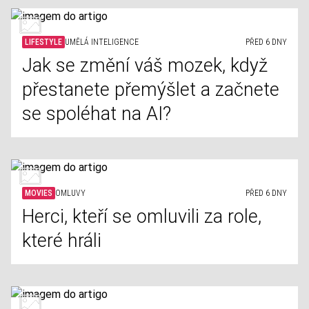
LIFESTYLE
UMĚLÁ INTELIGENCE
PŘED 6 DNY
Jak se změní váš mozek, když
přestanete přemýšlet a začnete
se spoléhat na AI?
MOVIES
OMLUVY
PŘED 6 DNY
Herci, kteří se omluvili za role,
které hráli