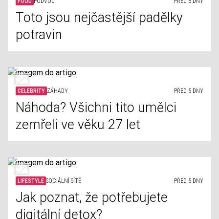
FOOD
PODVOD
PŘED 5 DNY
Toto jsou nejčastější padělky
potravin
CELEBRITY
ZÁHADY
PŘED 5 DNY
Náhoda? Všichni tito umělci
zemřeli ve věku 27 let
LIFESTYLE
SOCIÁLNÍ SÍTĚ
PŘED 5 DNY
Jak poznat, že potřebujete
digitální detox?