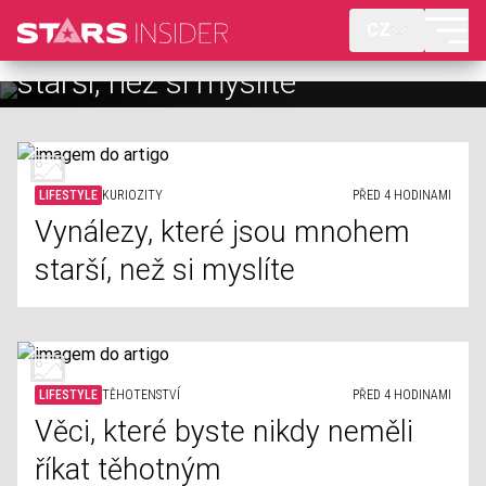
CZ
Vynálezy, které jsou mnohem
Věci, které byste nikdy neměli
starší, než si myslíte
říkat těhotným
LIFESTYLE
KURIOZITY
PŘED 4 HODINAMI
Vynálezy, které jsou mnohem
starší, než si myslíte
LIFESTYLE
TĚHOTENSTVÍ
PŘED 4 HODINAMI
Věci, které byste nikdy neměli
říkat těhotným