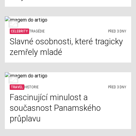
CELEBRITY
TRAGÉDIE
PŘED 3 DNY
Slavné osobnosti, které tragicky
zemřely mladé
TRAVEL
HISTORIE
PŘED 3 DNY
Fascinující minulost a
současnost Panamského
průplavu