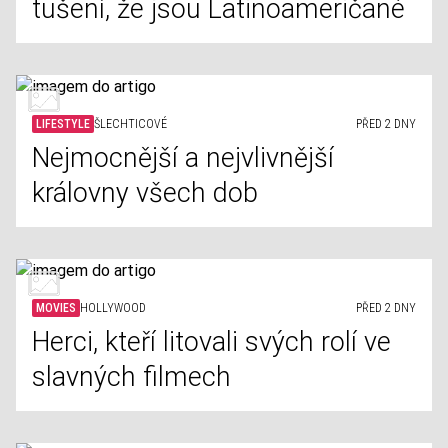
tušení, že jsou Latinoameričané
LIFESTYLE
ŠLECHTICOVÉ
PŘED 2 DNY
Nejmocnější a nejvlivnější
královny všech dob
MOVIES
HOLLYWOOD
PŘED 2 DNY
Herci, kteří litovali svých rolí ve
slavných filmech