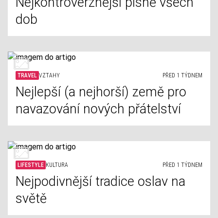
Nejkontroverznější písně všech
dob
TRAVEL
VZTAHY
PŘED 1 TÝDNEM
Nejlepší (a nejhorší) země pro
navazování nových přátelství
LIFESTYLE
KULTURA
PŘED 1 TÝDNEM
Nejpodivnější tradice oslav na
světě