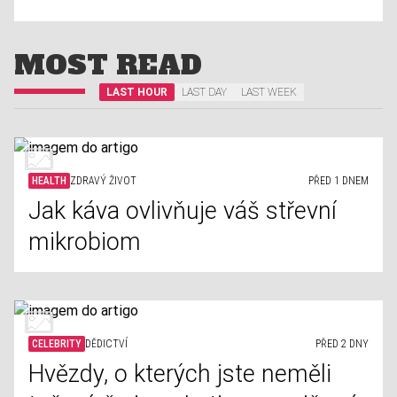
MOST READ
LAST HOUR
LAST DAY
LAST WEEK
HEALTH
ZDRAVÝ ŽIVOT
PŘED 1 DNEM
Jak káva ovlivňuje váš střevní
mikrobiom
CELEBRITY
DĚDICTVÍ
PŘED 2 DNY
Hvězdy, o kterých jste neměli