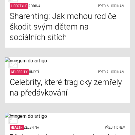
LIFESTYLE
RODINA
PŘED 6 HODINAMI
Sharenting: Jak mohou rodiče
škodit svým dětem na
sociálních sítích
CELEBRITY
ÚMRTÍ
PŘED 7 HODINAMI
Celebrity, které tragicky zemřely
na předávkování
HEALTH
ZELENINA
PŘED 1 DNEM