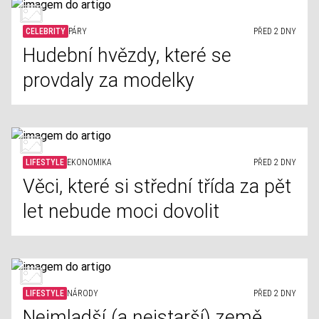
CELEBRITY
PÁRY
PŘED 2 DNY
Hudební hvězdy, které se
provdaly za modelky
LIFESTYLE
EKONOMIKA
PŘED 2 DNY
Věci, které si střední třída za pět
let nebude moci dovolit
LIFESTYLE
NÁRODY
PŘED 2 DNY
Nejmladší (a nejstarší) země