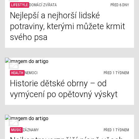
LIFESTYLE
DOMÁCÍ ZVÍŘATA
PŘED 6 DNY
Nejlepší a nejhorší lidské
potraviny, kterými můžete krmit
svého psa
HEALTH
NEMOCI
PŘED 1 TÝDNEM
Historie dětské obrny – od
vymýcení po opětovný výskyt
MUSIC
ZÁZNAMY
PŘED 1 TÝDNEM