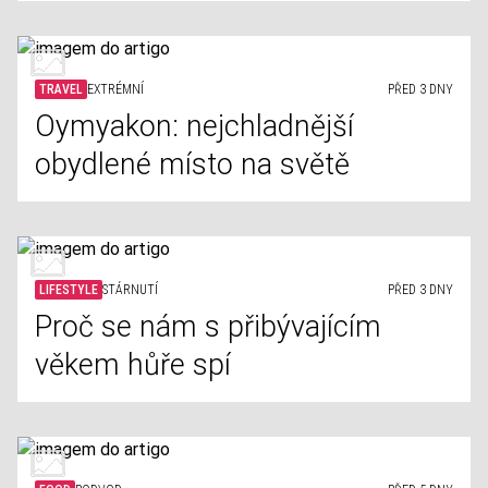
TRAVEL
EXTRÉMNÍ
PŘED 3 DNY
Oymyakon: nejchladnější
obydlené místo na světě
LIFESTYLE
STÁRNUTÍ
PŘED 3 DNY
Proč se nám s přibývajícím
věkem hůře spí