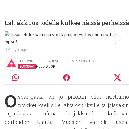
Lahjakkuus todella kulkee näissä perheissä
© Getty Images
06/03/2025 11:30 ‧ 1 VUOSI SITTEN | STARSINSIDER
ELOKUVAT
HOLLYWOOD
O
scar-gaala on jo pitkään ollut näyttämö
poikkeuksellisille lahjakkuuksille, ja joissakin
tapauksissa nämä lahjakkuudet kulkevat
perheiden kautta. Vuosien varrella useat