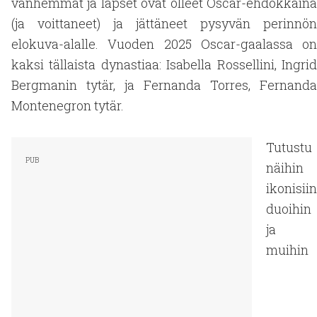
vanhemmat ja lapset ovat olleet Oscar-ehdokkaina
(ja voittaneet) ja jättäneet pysyvän perinnön
elokuva-alalle. Vuoden 2025 Oscar-gaalassa on
kaksi tällaista dynastiaa: Isabella Rossellini, Ingrid
Bergmanin tytär, ja Fernanda Torres, Fernanda
Montenegron tytär.
Tutustu
näihin
ikonisiin
duoihin
ja
muihin