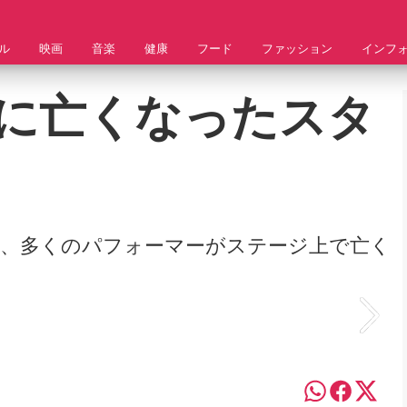
ル
映画
音楽
健康
フード
ファッション
インフ
に亡くなったスタ
、多くのパフォーマーがステージ上で亡く