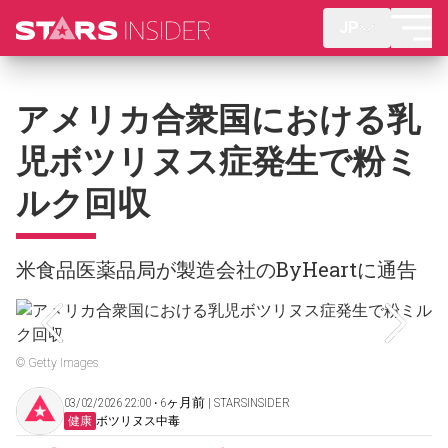
JP
アメリカ合衆国における乳
児ボツリヌス症発生で粉ミ
ルク回収
米食品医薬品局が製造会社のByHeartに通告
© Getty Images
03/02/2026 22:00 ‧ 6ヶ月前 | STARSINSIDER
健康
ボツリヌス中毒