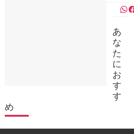
あ
な
た
に
お
す
す
め