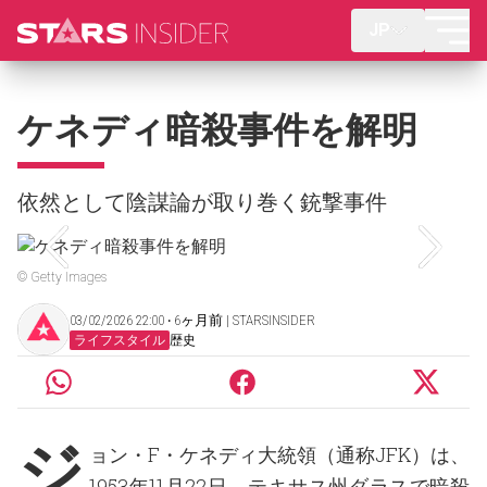
JP
ケネディ暗殺事件を解明
依然として陰謀論が取り巻く銃撃事件
© Getty Images
03/02/2026 22:00 ‧ 6ヶ月前 | STARSINSIDER
ライフスタイル
歴史
ジ
ョン・F・ケネディ大統領（通称JFK）は、
1953年11月22日、テキサス州ダラスで暗殺