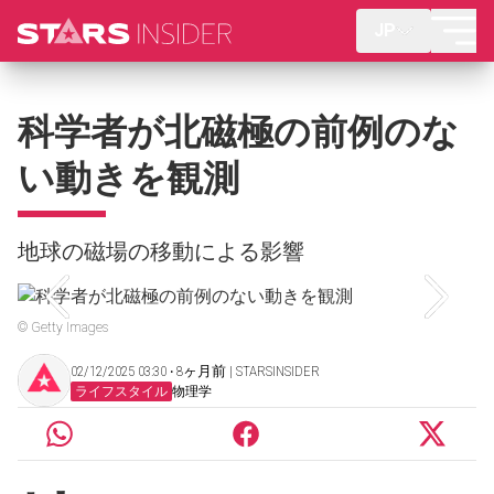
JP
科学者が北磁極の前例のな
い動きを観測
地球の磁場の移動による影響
© Getty Images
02/12/2025 03:30 ‧ 8ヶ月前 | STARSINSIDER
ライフスタイル
物理学