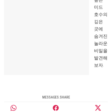
미드
호수의
깊은
곳에
숨겨진
놀라운
비밀을
발견해
보자.
MESSAGES.SHARE