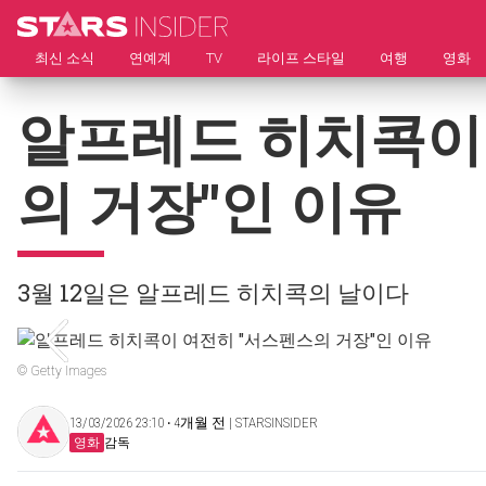
최신 소식
연예계
TV
라이프 스타일
여행
영화
알프레드 히치콕이
의 거장"인 이유
3월 12일은 알프레드 히치콕의 날이다
© Getty Images
13/03/2026 23:10 ‧ 4개월 전 | STARSINSIDER
영화
감독