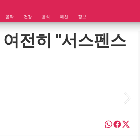
음악
건강
음식
패션
정보
 여전히 "서스펜스