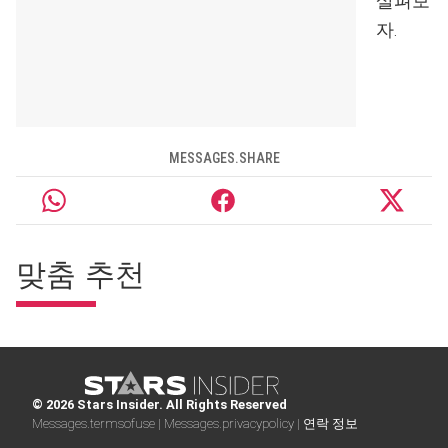
살펴보
자.
MESSAGES.SHARE
맞춤 추천
© 2026 Stars Insider. All Rights Reserved
Messages.termsofuse |
Messages.privacypolicy |
연락 정보