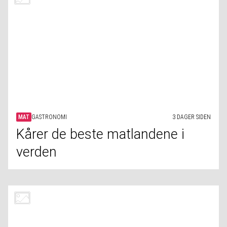
MAT
GASTRONOMI
3 DAGER SIDEN
Kårer de beste matlandene i
verden
REISE
UNIVERSET
3 DAGER SIDEN
Kraften til asteroiden Bennu blir
som 22 atombomber mot
jorden
LIVSSTIL
DRØMMER
4 DAGER SIDEN