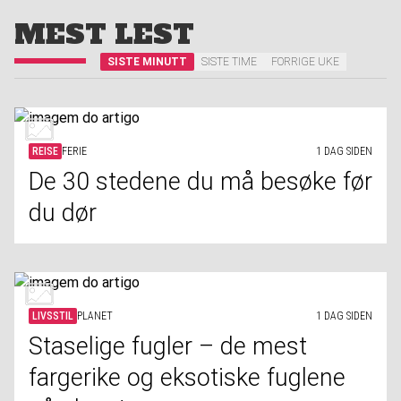
MEST LEST
SISTE MINUTT
SISTE TIME
FORRIGE UKE
REISE
FERIE
1 DAG SIDEN
De 30 stedene du må besøke før
du dør
LIVSSTIL
PLANET
1 DAG SIDEN
Staselige fugler – de mest
fargerike og eksotiske fuglene