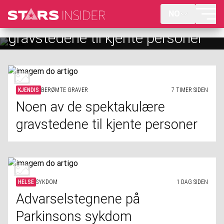
NO
Advarselstegnene på
Parkinsons sykdom
KJENDIS
BERØMTE GRAVER
7 TIMER SIDEN
Noen av de spektakulære
gravstedene til kjente personer
HELSE
SYKDOM
1 DAG SIDEN
Advarselstegnene på
Parkinsons sykdom