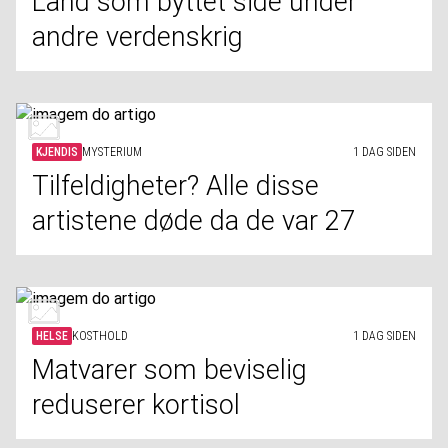
Land som byttet side under
andre verdenskrig
KJENDIS
MYSTERIUM
1 DAG SIDEN
Tilfeldigheter? Alle disse
artistene døde da de var 27
HELSE
KOSTHOLD
1 DAG SIDEN
Matvarer som beviselig
reduserer kortisol