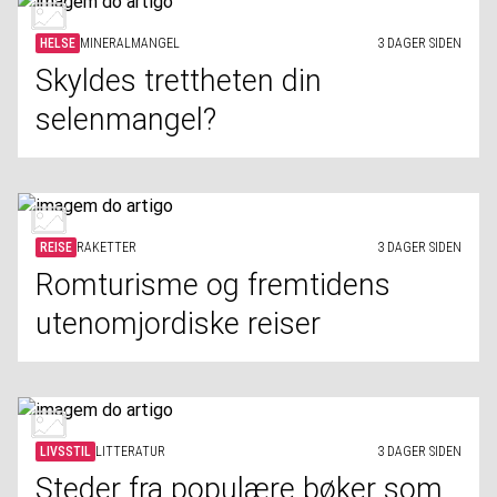
HELSE
MINERALMANGEL
3 DAGER SIDEN
Skyldes trettheten din
selenmangel?
REISE
RAKETTER
3 DAGER SIDEN
Romturisme og fremtidens
utenomjordiske reiser
LIVSSTIL
LITTERATUR
3 DAGER SIDEN
Steder fra populære bøker som