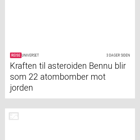
Har du hatt noen av disse 10
vanlige marerittene?
HELSE
MEDISINSK VITENSKAP
4 DAGER SIDEN
Kan luftforurensning øke
risikoen for demens?
KJENDIS
BILDER
4 DAGER SIDEN
Sjeldne bilder av ikoniske
øyeblikk i historien