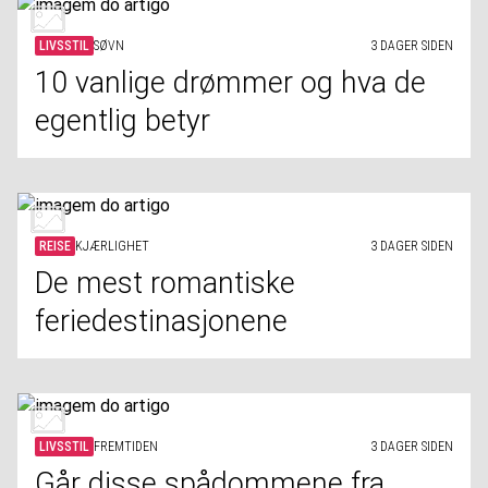
LIVSSTIL
SØVN
3 DAGER SIDEN
10 vanlige drømmer og hva de
egentlig betyr
REISE
KJÆRLIGHET
3 DAGER SIDEN
De mest romantiske
feriedestinasjonene
LIVSSTIL
FREMTIDEN
3 DAGER SIDEN
Går disse spådommene fra