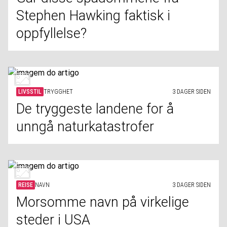
Stephen Hawking faktisk i
oppfyllelse?
LIVSSTIL
TRYGGHET
3 DAGER SIDEN
De tryggeste landene for å
unngå naturkatastrofer
REISE
NAVN
3 DAGER SIDEN
Morsomme navn på virkelige
steder i USA