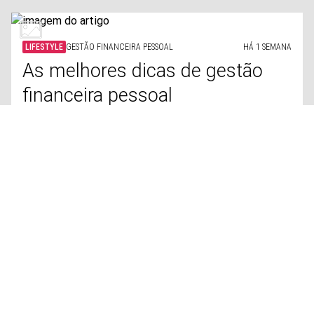
LIFESTYLE
GESTÃO FINANCEIRA PESSOAL
HÁ 1 SEMANA
As melhores dicas de gestão
financeira pessoal
LIFESTYLE
ANIMAIS
HÁ 1 SEMANA
As melhores raças de cães para
quem tem bebés
SAÚDE
AUDIÇÃO
HÁ 1 SEMANA