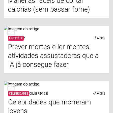
Maneiras fáceis de cortar
calorias (sem passar fome)
LIFESTYLE
AI
HÁ 6 DIAS
Prever mortes e ler mentes:
atividades assustadoras que a
IA já consegue fazer
CELEBRIDADES
CELEBRIDADES
HÁ 6 DIAS
Celebridades que morreram
jovens