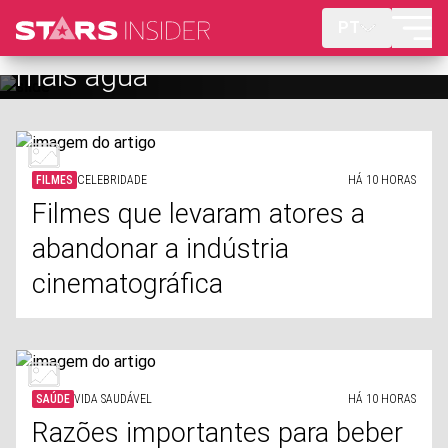
PT
Razões importantes para beber
mais água
FILMES
CELEBRIDADE
HÁ 10 HORAS
Filmes que levaram atores a
abandonar a indústria
cinematográfica
SAÚDE
VIDA SAUDÁVEL
HÁ 10 HORAS
Razões importantes para beber