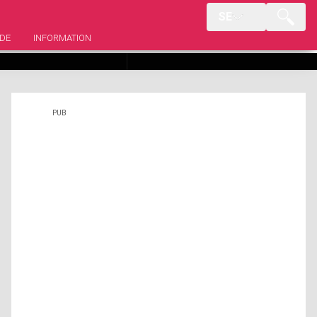
SE
r du bara kan ärva från
Kändisdödsfall som försatte oss
 (och andra från din
alla i chock
DE
INFORMATION