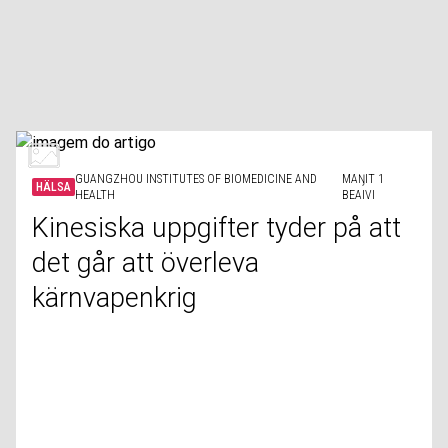
GUANGZHOU INSTITUTES OF BIOMEDICINE AND
MAŊIT 1
HÄLSA
HEALTH
BEAIVI
Kinesiska uppgifter tyder på att
det går att överleva
kärnvapenkrig