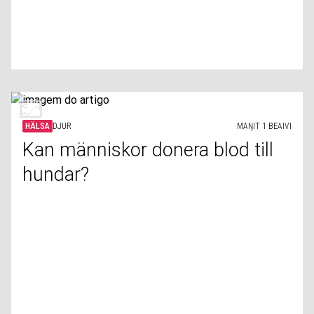
HÄLSA
DJUR
MAŊIT 1 BEAIVI
Kan människor donera blod till
hundar?