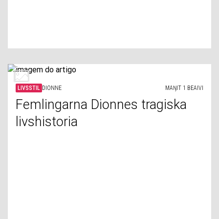
LIVSSTIL
DIONNE
MAŊIT 1 BEAIVI
Femlingarna Dionnes tragiska
livshistoria