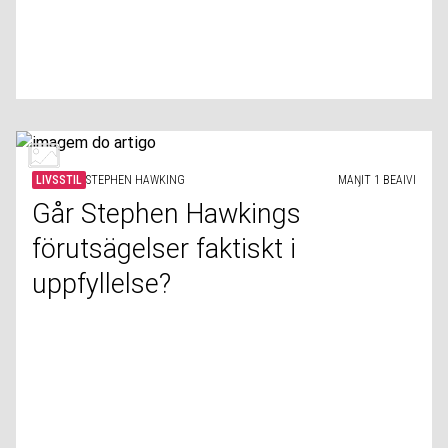
LIVSSTIL
STEPHEN HAWKING
MAŊIT 1 BEAIVI
Går Stephen Hawkings
förutsägelser faktiskt i
uppfyllelse?