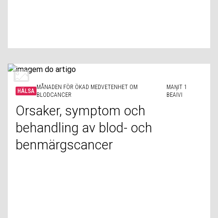
MÅNADEN FÖR ÖKAD MEDVETENHET OM
MAŊIT 1
HÄLSA
BLODCANCER
BEAIVI
Orsaker, symptom och
behandling av blod- och
benmärgscancer