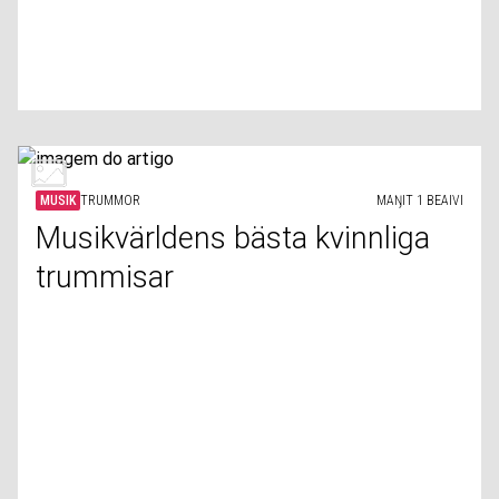
MUSIK
TRUMMOR
MAŊIT 1 BEAIVI
Musikvärldens bästa kvinnliga
trummisar