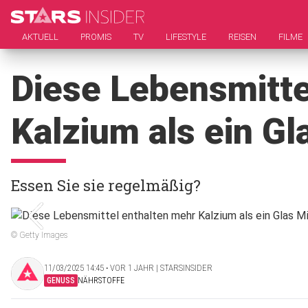
AKTUELL
PROMIS
TV
LIFESTYLE
REISEN
FILME
Diese Lebensmitte
Kalzium als ein Gl
Essen Sie sie regelmäßig?
© Getty Images
11/03/2025 14:45 ‧ VOR 1 JAHR | STARSINSIDER
GENUSS
NÄHRSTOFFE