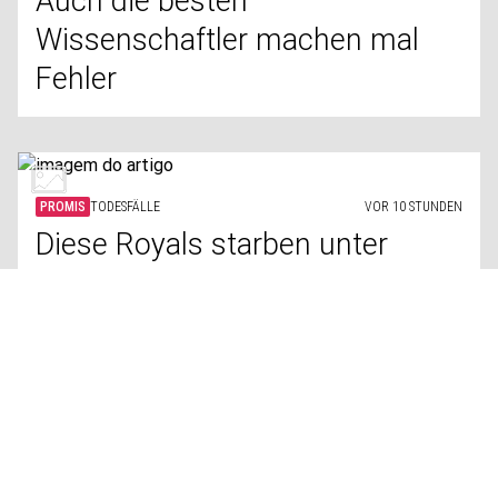
Auch die besten
Wissenschaftler machen mal
Fehler
PROMIS
TODESFÄLLE
VOR 10 STUNDEN
Diese Royals starben unter
außergewöhnlichen Umständen
PROMIS
DOPPELGÄNGER
VOR 10 STUNDEN
Diese Stars werden ständig
miteinander verwechselt