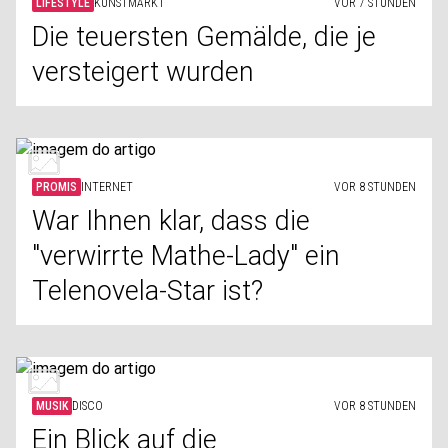
LIFESTYLE
KUNSTMARKT
VOR 7 STUNDEN
Die teuersten Gemälde, die je
versteigert wurden
PROMIS
INTERNET
VOR 8 STUNDEN
War Ihnen klar, dass die
"verwirrte Mathe-Lady" ein
Telenovela-Star ist?
MUSIK
DISCO
VOR 8 STUNDEN
Ein Blick auf die