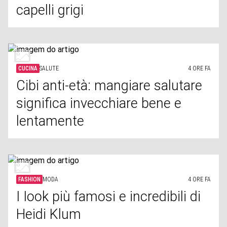
capelli grigi
CUCINA
SALUTE
4 ORE FA
Cibi anti-età: mangiare salutare
significa invecchiare bene e
lentamente
FASHION
MODA
4 ORE FA
I Iook più famosi e incredibili di
Heidi Klum