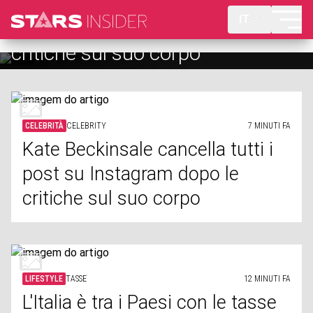
Kate Beckinsale cancella tutti i
L'Italia è tra i Paesi con le tasse
IT
post su Instagram dopo le
più alte al mondo (più del
critiche sul suo corpo
Lussemburgo)
CELEBRITÀ
CELEBRITY
7 MINUTI FA
Kate Beckinsale cancella tutti i
post su Instagram dopo le
critiche sul suo corpo
LIFESTYLE
TASSE
12 MINUTI FA
L'Italia è tra i Paesi con le tasse