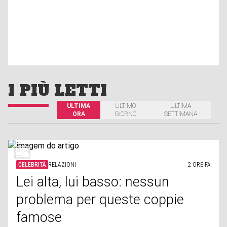
I PIÙ LETTI
ULTIMA
ULTIMO
ULTIMA
ORA
GIORNO
SETTIMANA
CELEBRITÀ
RELAZIONI
2 ORE FA
Lei alta, lui basso: nessun
problema per queste coppie
famose