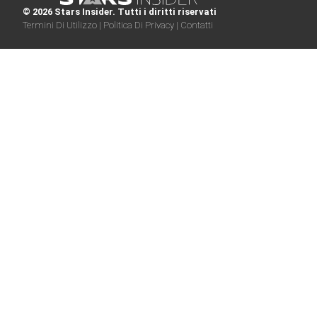
© 2026 Stars Insider. Tutti i diritti riservati
Termini Di Utilizzo |
Politica Di Privacy |
Contatti