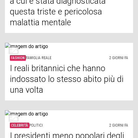
a cui è stata diagnosticata
questa triste e pericolosa
malattia mentale
FASHION
FAMIGLIA REALE
2 GIORNI FA
I reali britannici che hanno
indossato lo stesso abito più di
una volta
CELEBRITÀ
POLITICI
2 GIORNI FA
I presidenti meno popolari degli