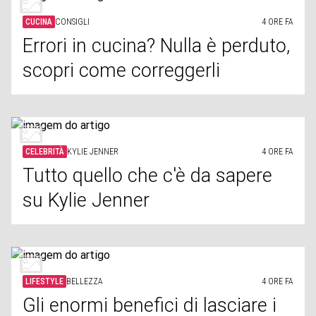
CUCINA
CONSIGLI
4 ORE FA
Errori in cucina? Nulla è perduto,
scopri come correggerli
CELEBRITÀ
KYLIE JENNER
4 ORE FA
Tutto quello che c'è da sapere
su Kylie Jenner
LIFESTYLE
BELLEZZA
4 ORE FA
Gli enormi benefici di lasciare i