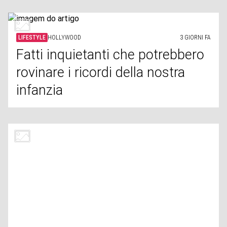
LIFESTYLE
HOLLYWOOD
3 GIORNI FA
Fatti inquietanti che potrebbero
rovinare i ricordi della nostra
infanzia
LIFESTYLE
PRIVACY
3 GIORNI FA
Come individuare le telecamere
nascoste negli hotel o negli
alloggi in affitto