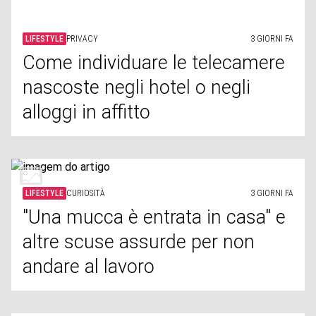
LIFESTYLE
CURIOSITÀ
3 GIORNI FA
"Una mucca è entrata in casa" e
altre scuse assurde per non
andare al lavoro
LIFESTYLE
STORIA
3 GIORNI FA
Cose che oggi sono del tutto
normali, ma 100 anni fa erano
considerate scandalose