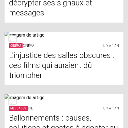
décrypter ses signaux et
messages
CINÉMA
CINÉMA
IL Y A 1 AN
L'injustice des salles obscures :
ces films qui auraient dû
triompher
MESSAGES.
DIET
IL Y A 1 AN
Ballonnements : causes,