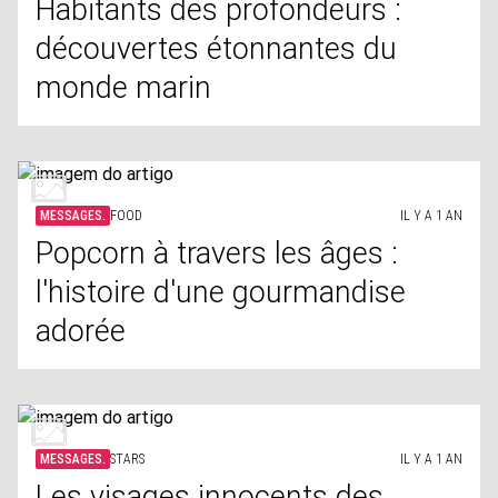
Habitants des profondeurs :
découvertes étonnantes du
monde marin
MESSAGES.
FOOD
IL Y A 1 AN
Popcorn à travers les âges :
l'histoire d'une gourmandise
adorée
MESSAGES.
STARS
IL Y A 1 AN
Les visages innocents des