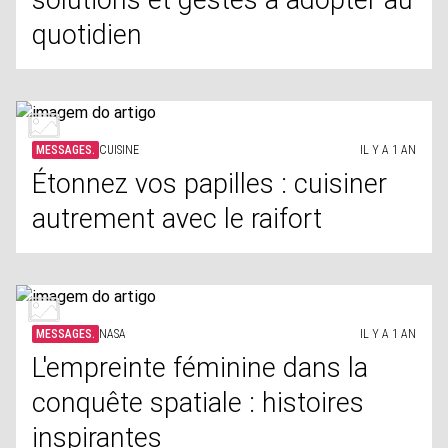
solutions et gestes à adopter au
quotidien
MESSAGES.
CUISINE
IL Y A 1 AN
Étonnez vos papilles : cuisiner
autrement avec le raifort
MESSAGES.
NASA
IL Y A 1 AN
L'empreinte féminine dans la
conquête spatiale : histoires
inspirantes