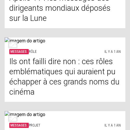
dirigeants mondiaux déposés
sur la Lune
MESSAGES.
RÔLE
IL Y A 1 AN
Ils ont failli dire non : ces rôles
emblématiques qui auraient pu
échapper à ces grands noms du
cinéma
MESSAGES.
PROJET
IL Y A 1 AN