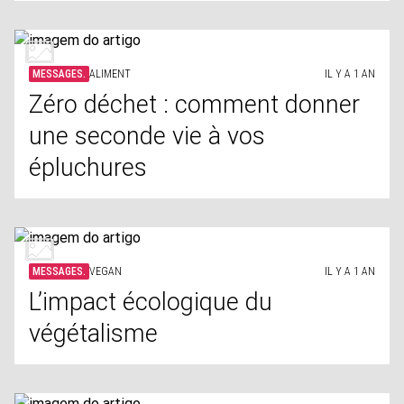
MESSAGES.
ALIMENT
IL Y A 1 AN
Zéro déchet : comment donner
une seconde vie à vos
épluchures
MESSAGES.
VEGAN
IL Y A 1 AN
L’impact écologique du
végétalisme