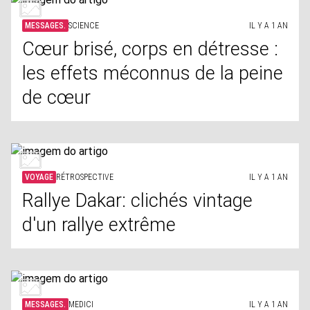
MESSAGES.
SCIENCE
IL Y A 1 AN
Cœur brisé, corps en détresse :
les effets méconnus de la peine
de cœur
VOYAGE
RÉTROSPECTIVE
IL Y A 1 AN
Rallye Dakar: clichés vintage
d'un rallye extrême
MESSAGES.
MEDICI
IL Y A 1 AN