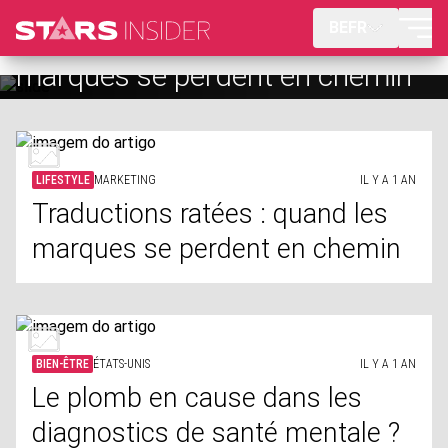
BEFR
Le plomb en cause dans les
diagnostics de santé mentale ?
LIFESTYLE
MARKETING
IL Y A 1 AN
Traductions ratées : quand les
marques se perdent en chemin
BIEN-ÊTRE
ÉTATS-UNIS
IL Y A 1 AN
Le plomb en cause dans les
diagnostics de santé mentale ?