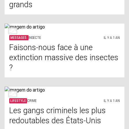
grands
MESSAGES.
INSECTE
IL Y A 1 AN
Faisons-nous face à une
extinction massive des insectes
?
LIFESTYLE
CRIME
IL Y A 1 AN
Les gangs criminels les plus
redoutables des États-Unis