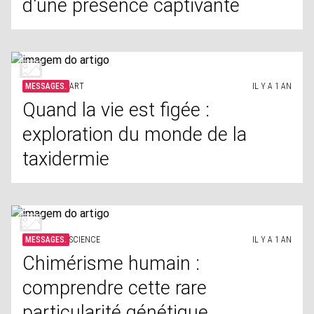
d'une présence captivante
MESSAGES.
ART
IL Y A 1 AN
Quand la vie est figée :
exploration du monde de la
taxidermie
MESSAGES.
SCIENCE
IL Y A 1 AN
Chimérisme humain :
comprendre cette rare
particularité génétique