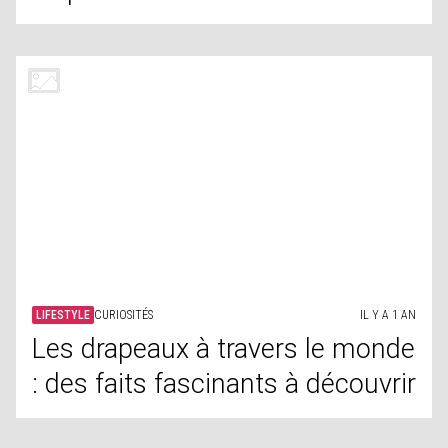
LIFESTYLE
CURIOSITÉS
IL Y A 1 AN
Les drapeaux à travers le monde
: des faits fascinants à découvrir
PEOPLE
ASTROLOGIE
IL Y A 1 AN
Astrologie et célébrités :
découvrez avec quelle star ça
ne collerait pas !