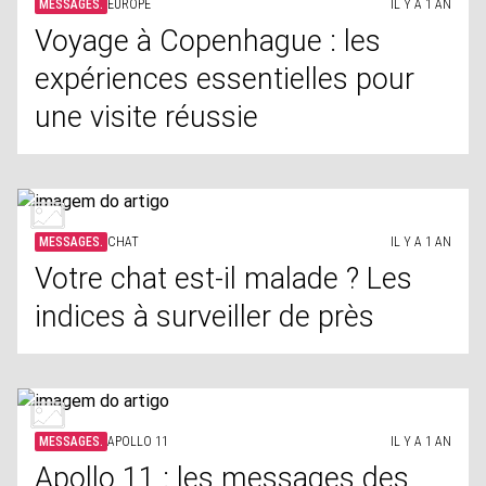
MESSAGES.
EUROPE
IL Y A 1 AN
Voyage à Copenhague : les
expériences essentielles pour
une visite réussie
MESSAGES.
CHAT
IL Y A 1 AN
Votre chat est-il malade ? Les
indices à surveiller de près
MESSAGES.
APOLLO 11
IL Y A 1 AN
Apollo 11 : les messages des