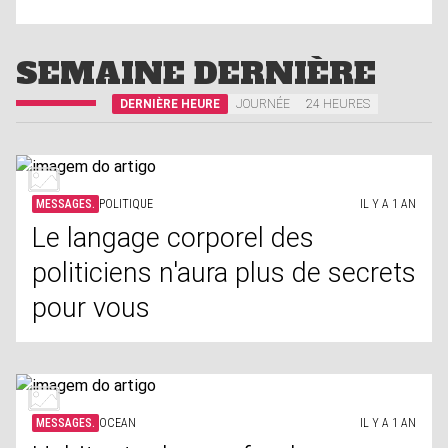
SEMAINE DERNIÈRE
DERNIÈRE HEURE
JOURNÉE
24 HEURES
MESSAGES.
POLITIQUE
IL Y A 1 AN
Le langage corporel des
politiciens n'aura plus de secrets
pour vous
MESSAGES.
OCEAN
IL Y A 1 AN