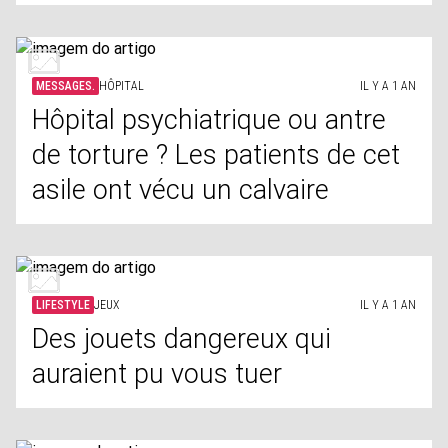
MESSAGES.
HÔPITAL
IL Y A 1 AN
Hôpital psychiatrique ou antre
de torture ? Les patients de cet
asile ont vécu un calvaire
LIFESTYLE
JEUX
IL Y A 1 AN
Des jouets dangereux qui
auraient pu vous tuer