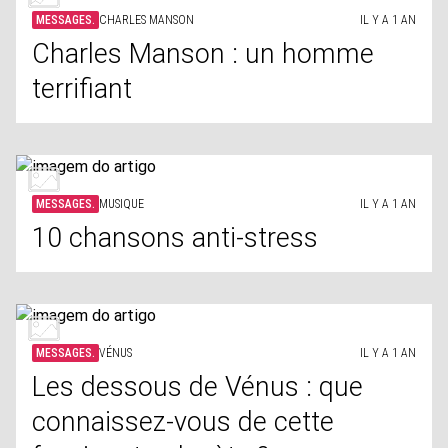
MESSAGES.
CHARLES MANSON
IL Y A 1 AN
Charles Manson : un homme
terrifiant
MESSAGES.
MUSIQUE
IL Y A 1 AN
10 chansons anti-stress
MESSAGES.
VÉNUS
IL Y A 1 AN
Les dessous de Vénus : que
connaissez-vous de cette