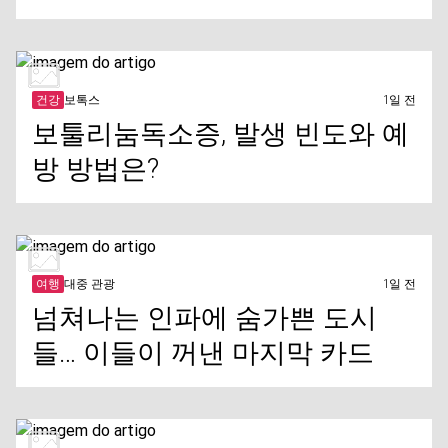
건강
보톡스
1일 전
보툴리눔독소증, 발생 빈도와 예
방 방법은?
여행
대중 관광
1일 전
넘쳐나는 인파에 숨가쁜 도시
들… 이들이 꺼낸 마지막 카드