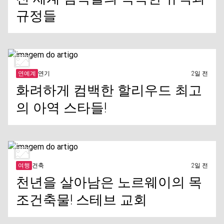
규정들
연예계
연기
2일 전
화려하게 컴백한 할리우드 최고
의 아역 스타들!
여행
건축
2일 전
천년을 살아남은 노르웨이의 목
조건축물! 스테브 교회