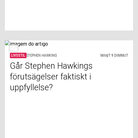
LIVSSTIL
STEPHEN HAWKING
MAŊIT 9 DIIMMUT
Går Stephen Hawkings
förutsägelser faktiskt i
uppfyllelse?