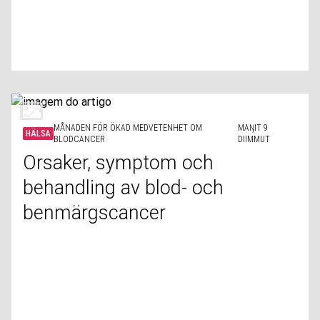
MÅNADEN FÖR ÖKAD MEDVETENHET OM
MAŊIT 9
HÄLSA
BLODCANCER
DIIMMUT
Orsaker, symptom och
behandling av blod- och
benmärgscancer