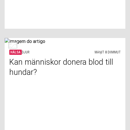
HÄLSA
DJUR
MAŊIT 8 DIIMMUT
Kan människor donera blod till
hundar?