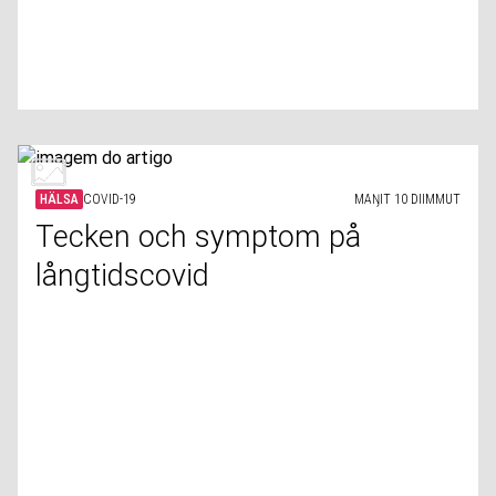
HÄLSA
COVID-19
MAŊIT 10 DIIMMUT
Tecken och symptom på
långtidscovid