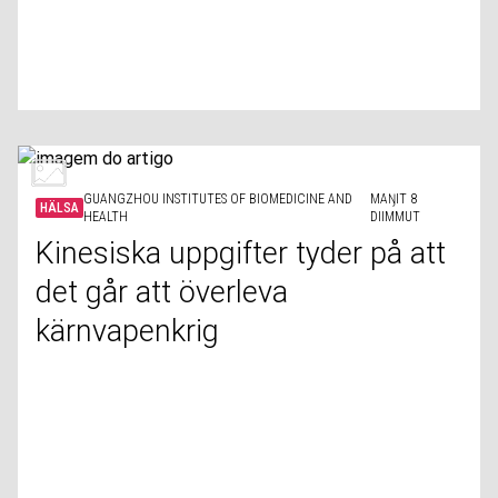
GUANGZHOU INSTITUTES OF BIOMEDICINE AND
MAŊIT 8
HÄLSA
HEALTH
DIIMMUT
Kinesiska uppgifter tyder på att
det går att överleva
kärnvapenkrig