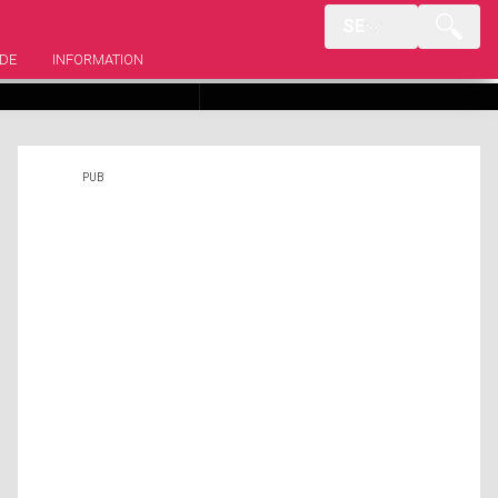
SE
sfall som försatte oss
Syskon i rutan du inte visste haft
k
en relation i verkliga livet
DE
INFORMATION