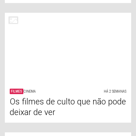
FILMES
CINEMA
HÁ 2 SEMANAS
Os filmes de culto que não pode
deixar de ver
LIFESTYLE
1980
HÁ 2 SEMANAS
Relembre os maiores
acontecimentos dos anos 80