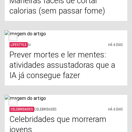
Maneiras fáceis de cortar
calorias (sem passar fome)
LIFESTYLE
AI
HÁ 6 DIAS
Prever mortes e ler mentes:
atividades assustadoras que a
IA já consegue fazer
CELEBRIDADES
CELEBRIDADES
HÁ 6 DIAS
Celebridades que morreram
jovens