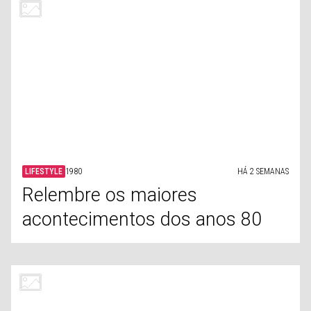
CELEBRIDADES
RELACIONAMENTOS
HÁ 2 SEMANAS
Celebridades que tiveram de
trabalhar juntas após o fim da
relação
LIFESTYLE
CASA
HÁ 2 SEMANAS
Deite fora estes itens que tem
na cozinha
SAÚDE
CELEBRIDADES
HÁ 2 SEMANAS