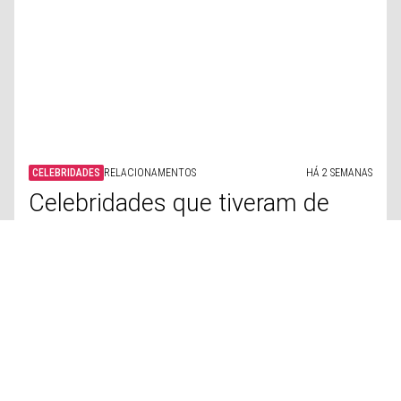
Inspiração: As famosas que
"treinam pesado"
VIAGEM
DESTINOS
HÁ 2 SEMANAS
Mergulhe nas mais belas praias
de Portugal
LIFESTYLE
HUMOR
HÁ 2 SEMANAS
As mentiras mais comuns que
todas as pessoas dizem