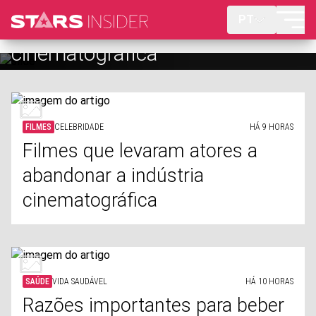
PT
Razões importantes para beber
mais água
FILMES
CELEBRIDADE
HÁ 9 HORAS
Filmes que levaram atores a
abandonar a indústria
cinematográfica
SAÚDE
VIDA SAUDÁVEL
HÁ 10 HORAS
Razões importantes para beber