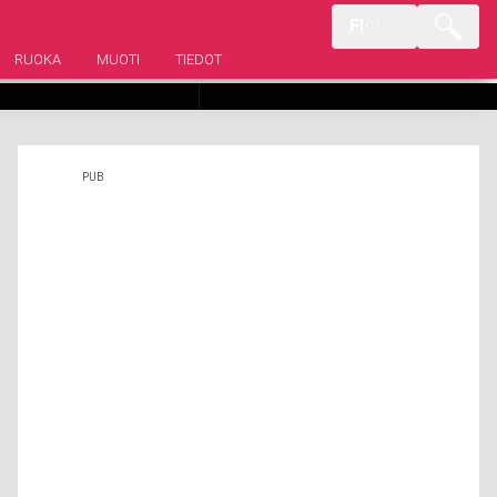
USKONNOLLINEN
FI
Yllättävät julkkisparit, jotka olivat
, jotka noudattavat
kihloissa
RUOKA
MUOTI
TIEDOT
inkimättömästi