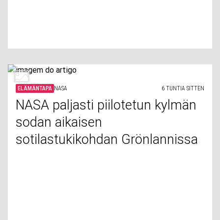
ELÄMÄNTAPA
NASA
6 TUNTIA SITTEN
NASA paljasti piilotetun kylmän
sodan aikaisen
sotilastukikohdan Grönlannissa