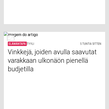
ELÄMÄNTAPA
TYYLI
5 TUNTIA SITTEN
Vinkkejä, joiden avulla saavutat
varakkaan ulkonäön pienellä
budjetilla