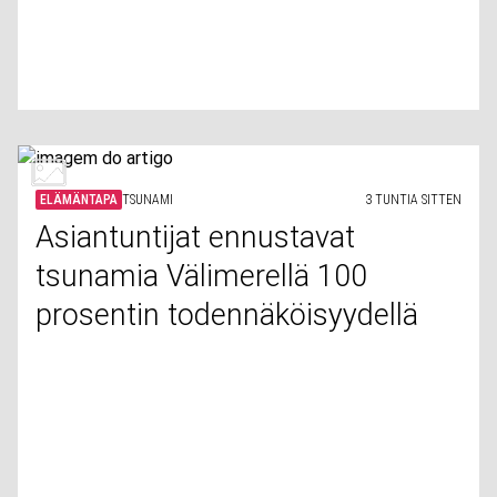
ELÄMÄNTAPA
TSUNAMI
3 TUNTIA SITTEN
Asiantuntijat ennustavat
tsunamia Välimerellä 100
prosentin todennäköisyydellä