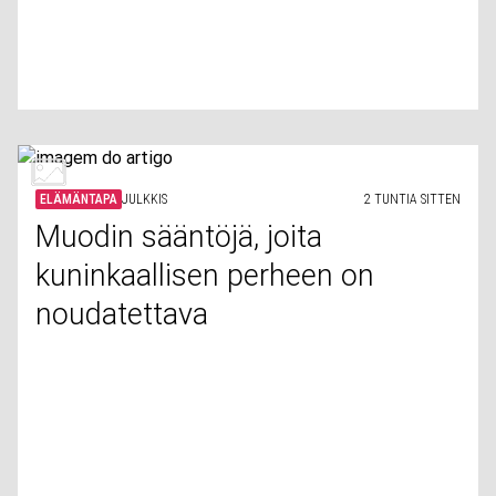
ELÄMÄNTAPA
JULKKIS
2 TUNTIA SITTEN
Muodin sääntöjä, joita
kuninkaallisen perheen on
noudatettava