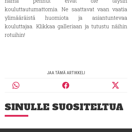
nämä pennut eivät ole täysin
kouluttautumattomia. Ne saattavat vaan vaatia
ylimääräistä huomiota ja asiantuntevaa
kouluttajaa. Klikkaa galleriaan ja tutustu näihin
rotuihin!
JAA TÄMÄ ARTIKKELI
SINULLE SUOSITELTUA