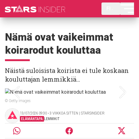
FI
Nämä ovat vaikeimmat
koirarodut kouluttaa
Näistä suloisista koirista ei tule koskaan
kouluttajan lemmikkiä...
© Getty Images
13/07/2026 09:30 ‧ 3 VIIKKOA SITTEN | STARSINSIDER
ELÄMÄNTAPA
LEMMIKIT