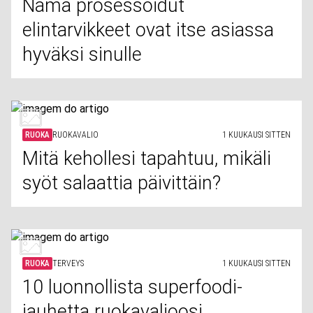
Nämä prosessoidut
elintarvikkeet ovat itse asiassa
hyväksi sinulle
RUOKA
RUOKAVALIO
1 KUUKAUSI SITTEN
Mitä kehollesi tapahtuu, mikäli
syöt salaattia päivittäin?
RUOKA
TERVEYS
1 KUUKAUSI SITTEN
10 luonnollista superfoodi-
jauhetta ruokavalioosi