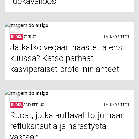
ruokavalioosi
RUOKA
ATERIAT
1 VIIKKO SITTEN
Jatkatko vegaanihaastetta ensi
kuussa? Katso parhaat
kasviperäiset proteiininlähteet
RUOKA
ACID REFLUX
1 VIIKKO SITTEN
Ruoat, jotka auttavat torjumaan
refluksitautia ja närästystä
vastaan