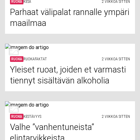
RUOKA
KESÄ
2 VIIKKOA SITTEN
Parhaat välipalat rannalle ympäri
maailmaa
RUOKA
RUOKAFAKTAT
2 VIIKKOA SITTEN
Yleiset ruoat, joiden et varmasti
tiennyt sisältävän alkoholia
RUOKA
KESTÄVYYS
2 VIIKKOA SITTEN
Valhe ”vanhentuneista”
elintarvikkeista