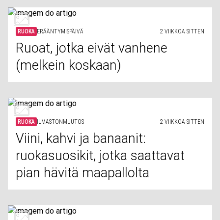
RUOKA
ERÄÄNTYMISPÄIVÄ
2 VIIKKOA SITTEN
Ruoat, jotka eivät vanhene
(melkein koskaan)
RUOKA
ILMASTONMUUTOS
2 VIIKKOA SITTEN
Viini, kahvi ja banaanit:
ruokasuosikit, jotka saattavat
pian hävitä maapallolta