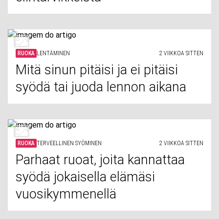
RUOKA
LENTÄMINEN
2 VIIKKOA SITTEN
Mitä sinun pitäisi ja ei pitäisi
syödä tai juoda lennon aikana
RUOKA
TERVEELLINEN SYÖMINEN
2 VIIKKOA SITTEN
Parhaat ruoat, joita kannattaa
syödä jokaisella elämäsi
vuosikymmenellä