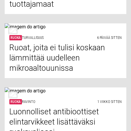
tuottajamaat
RUOKA
TURVALLISUUS
6 PÄIVÄÄ SITTEN
Ruoat, joita ei tulisi koskaan
lämmittää uudelleen
mikroaaltouunissa
RUOKA
RAVINTO
1 VIIKKO SITTEN
Luonnolliset antibioottiset
elintarvikkeet lisättäväksi