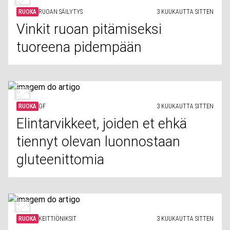
RUOKA
RUOAN SÄILYTYS
3 KUUKAUTTA SITTEN
Vinkit ruoan pitämiseksi
tuoreena pidempään
RUOKA
GF
3 KUUKAUTTA SITTEN
Elintarvikkeet, joiden et ehkä
tiennyt olevan luonnostaan
gluteenittomia
RUOKA
KEITTIÖNIKSIT
3 KUUKAUTTA SITTEN