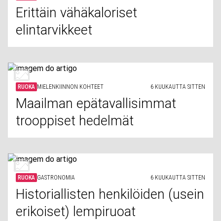
Erittäin vähäkaloriset
elintarvikkeet
RUOKA
MIELENKIINNON KOHTEET
6 KUUKAUTTA SITTEN
Maailman epätavallisimmat
trooppiset hedelmät
RUOKA
GASTRONOMIA
6 KUUKAUTTA SITTEN
Historiallisten henkilöiden (usein
erikoiset) lempiruoat