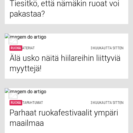
Tiesitkö, että nämäkin ruoat voi
pakastaa?
RUOKA
ATERIAT
3 KUUKAUTTA SITTEN
Älä usko näitä hiilareihin liittyviä
myyttejä!
RUOKA
TAPAHTUMAT
3 KUUKAUTTA SITTEN
Parhaat ruokafestivaalit ympäri
maailmaa