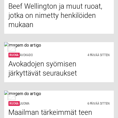
Beef Wellington ja muut ruoat,
jotka on nimetty henkilöiden
mukaan
RUOKA
AVOKADO
4 PÄIVÄÄ SITTEN
Avokadojen syömisen
järkyttävät seuraukset
RUOKA
JUOMA
6 PÄIVÄÄ SITTEN
Maailman tärkeimmät teen