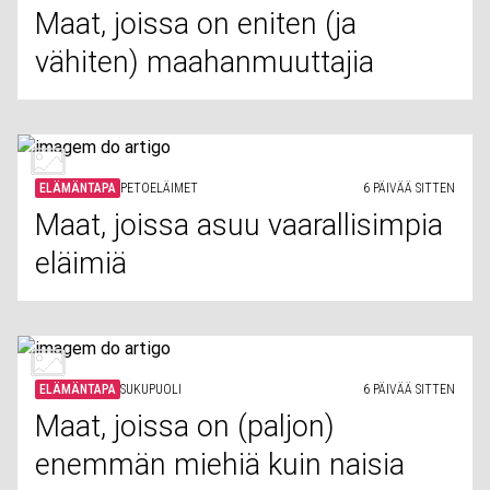
Maat, joissa on eniten (ja
vähiten) maahanmuuttajia
ELÄMÄNTAPA
PETOELÄIMET
6 PÄIVÄÄ SITTEN
Maat, joissa asuu vaarallisimpia
eläimiä
ELÄMÄNTAPA
SUKUPUOLI
6 PÄIVÄÄ SITTEN
Maat, joissa on (paljon)
enemmän miehiä kuin naisia