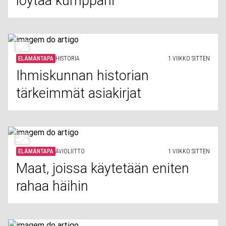
löytää kumppani
ELÄMÄNTAPA
HISTORIA
1 VIIKKO SITTEN
Ihmiskunnan historian
tärkeimmät asiakirjat
ELÄMÄNTAPA
AVIOLIITTO
1 VIIKKO SITTEN
Maat, joissa käytetään eniten
rahaa häihin