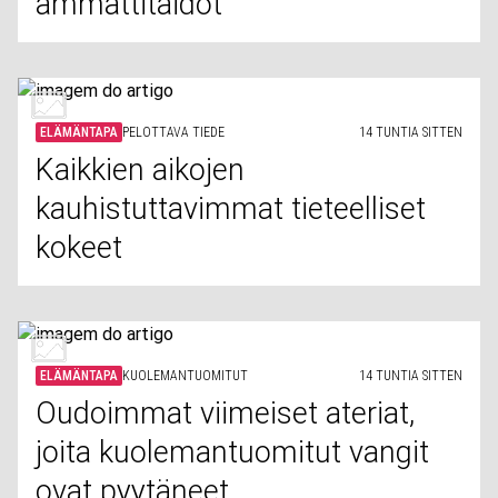
ammattitaidot
ELÄMÄNTAPA
PELOTTAVA TIEDE
14 TUNTIA SITTEN
Kaikkien aikojen
kauhistuttavimmat tieteelliset
kokeet
ELÄMÄNTAPA
KUOLEMANTUOMITUT
14 TUNTIA SITTEN
Oudoimmat viimeiset ateriat,
joita kuolemantuomitut vangit
ovat pyytäneet