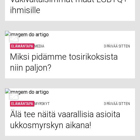
ihmisille
ELÄMÄNTAPA
MEDIA
3 PÄIVÄÄ SITTEN
Miksi pidämme tosirikoksista
niin paljon?
ELÄMÄNTAPA
MYRSKYT
3 PÄIVÄÄ SITTEN
Älä tee näitä vaarallisia asioita
ukkosmyrskyn aikana!