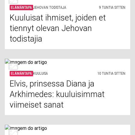
ELÄMÄNTAPA
JEHOVAN TODISTAJA
9 TUNTIA SITTEN
Kuuluisat ihmiset, joiden et
tiennyt olevan Jehovan
todistajia
ELÄMÄNTAPA
KUULUISA
10 TUNTIA SITTEN
Elvis, prinsessa Diana ja
Arkhimedes: kuuluisimmat
viimeiset sanat