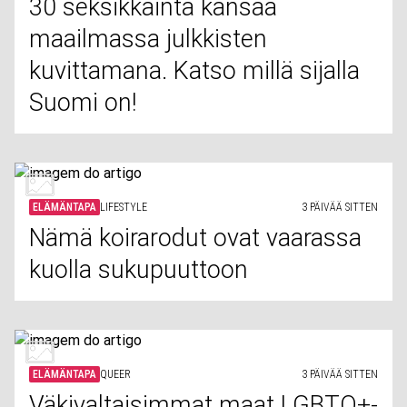
30 seksikkäintä kansaa
maailmassa julkkisten
kuvittamana. Katso millä sijalla
Suomi on!
ELÄMÄNTAPA
LIFESTYLE
3 PÄIVÄÄ SITTEN
Nämä koirarodut ovat vaarassa
kuolla sukupuuttoon
ELÄMÄNTAPA
QUEER
3 PÄIVÄÄ SITTEN
Väkivaltaisimmat maat LGBTQ+-