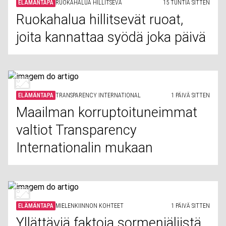
ELÄMÄNTAPA
RUOKAHALUA HILLITSEVÄ
15 TUNTIA SITTEN
Ruokahalua hillitsevät ruoat,
joita kannattaa syödä joka päivä
ELÄMÄNTAPA
TRANSPARENCY INTERNATIONAL
1 PÄIVÄ SITTEN
Maailman korruptoituneimmat
valtiot Transparency
Internationalin mukaan
ELÄMÄNTAPA
MIELENKIINNON KOHTEET
1 PÄIVÄ SITTEN
Yllättäviä faktoja sormenjäljistä