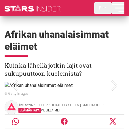
FI
Afrikan uhanalaisimmat
eläimet
Kuinka lähellä jotkin lajit ovat
sukupuuttoon kuolemista?
© Getty Images
18/05/2026 10:30 ‧ 2 KUUKAUTTA SITTEN | STARSINSIDER
ELÄMÄNTAPA
VILLIELÄIMET