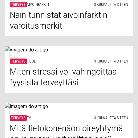
TERVEYS
AIVOINFARKTI
3 KUUKAUTTA SITTEN
Näin tunnistat aivoinfarktin
varoitusmerkit
TERVEYS
HUOLI
3 KUUKAUTTA SITTEN
Miten stressi voi vahingoittaa
fyysistä terveyttäsi
TERVEYS
TV
3 KUUKAUTTA SITTEN
Mitä tietokonenäön oireyhtymä