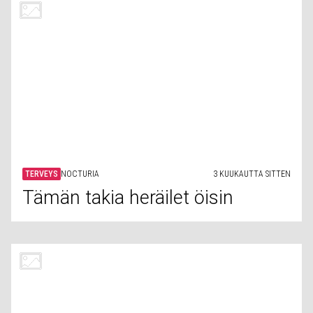
TERVEYS
NOCTURIA
3 KUUKAUTTA SITTEN
Tämän takia heräilet öisin
TERVEYS
MATCHA
3 KUUKAUTTA SITTEN
Tee ja pitkäikäisyys: Miksi
teenjuojat elävät pidempään
TERVEYS
MIELIALA
3 KUUKAUTTA SITTEN
Miten voit lisätä serotoniinia
luonnollisesti ilman lääkitystä