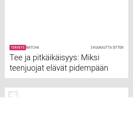
TERVEYS
HPV
3 KUUKAUTTA SITTEN
Lisää näyttöä siitä, että HPV-
rokote ehkäisee kohdunkaulan
syöpää
TERVEYS
BULIMIA
3 KUUKAUTTA SITTEN
Vaihdevuosien ja
syömishäiriöiden välinen yhteys