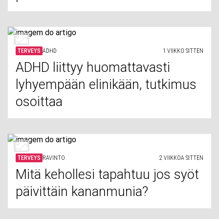
TERVEYS
ADHD
1 VIIKKO SITTEN
ADHD liittyy huomattavasti
lyhyempään elinikään, tutkimus
osoittaa
TERVEYS
RAVINTO
2 VIIKKOA SITTEN
Mitä kehollesi tapahtuu jos syöt
päivittäin kananmunia?