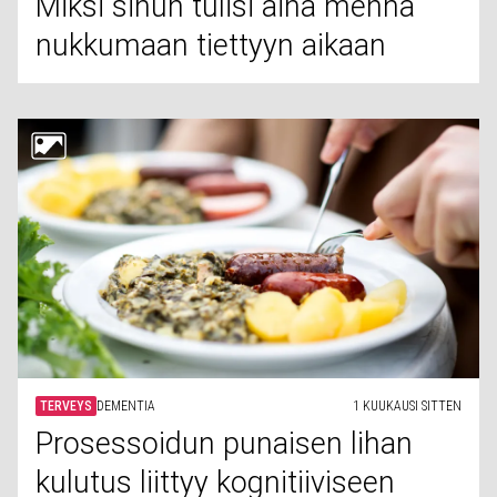
Miksi sinun tulisi aina mennä
nukkumaan tiettyyn aikaan
TERVEYS
DEMENTIA
1 KUUKAUSI SITTEN
Prosessoidun punaisen lihan
kulutus liittyy kognitiiviseen