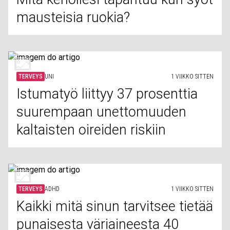
mausteisia ruokia?
TERVEYS
UNI
1 VIIKKO SITTEN
Istumatyö liittyy 37 prosenttia
suurempaan unettomuuden
kaltaisten oireiden riskiin
TERVEYS
ADHD
1 VIIKKO SITTEN
Kaikki mitä sinun tarvitsee tietää
punaisesta väriaineesta 40