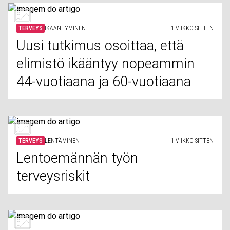
TERVEYS
IKÄÄNTYMINEN
1 VIIKKO SITTEN
Uusi tutkimus osoittaa, että
elimistö ikääntyy nopeammin
44-vuotiaana ja 60-vuotiaana
TERVEYS
LENTÄMINEN
1 VIIKKO SITTEN
Lentoemännän työn
terveysriskit