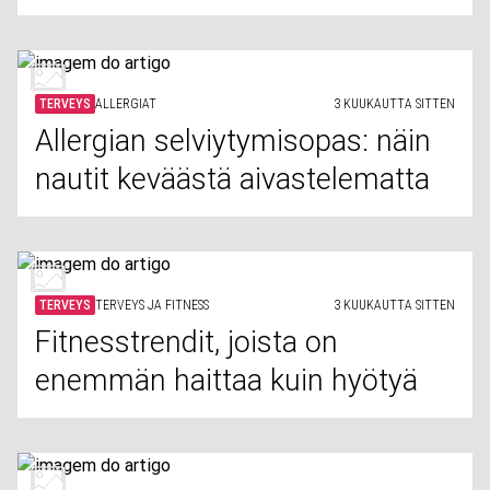
TERVEYS
ALLERGIAT
3 KUUKAUTTA SITTEN
Allergian selviytymisopas: näin
nautit keväästä aivastelematta
TERVEYS
TERVEYS JA FITNESS
3 KUUKAUTTA SITTEN
Fitnesstrendit, joista on
enemmän haittaa kuin hyötyä