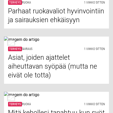
TERVEYS
RUOKA
1 VIIKKO SITTEN
Parhaat ruokavaliot hyvinvointiin
ja sairauksien ehkäisyyn
TERVEYS
SAIRAUS
1 VIIKKO SITTEN
Asiat, joiden ajattelet
aiheuttavan syöpää (mutta ne
eivät ole totta)
TERVEYS
RUOKA
1 VIIKKO SITTEN
Mitä kehollesi tapahtuu kun syöt