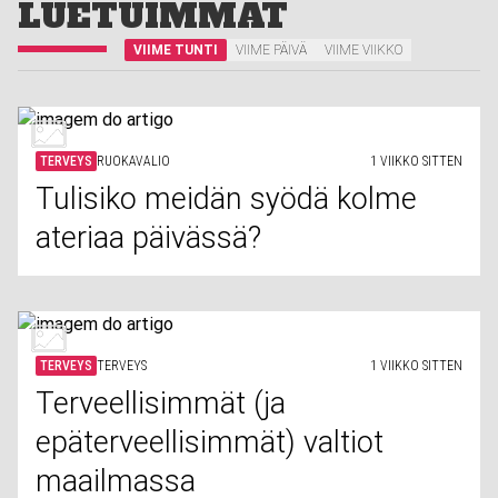
LUETUIMMAT
VIIME TUNTI
VIIME PÄIVÄ
VIIME VIIKKO
TERVEYS
RUOKAVALIO
1 VIIKKO SITTEN
Tulisiko meidän syödä kolme
ateriaa päivässä?
TERVEYS
TERVEYS
1 VIIKKO SITTEN
Terveellisimmät (ja
epäterveellisimmät) valtiot
maailmassa