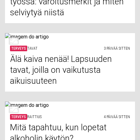
työssä: varoitusmerkit ja miten
selviytyä niistä
TERVEYS
TAVAT
3 PÄIVÄÄ SITTEN
Älä kaiva nenää! Lapsuuden
tavat, joilla on vaikutusta
aikuisuuteen
TERVEYS
RAITTIUS
4 PÄIVÄÄ SITTEN
Mitä tapahtuu, kun lopetat
alkoholin käytön?