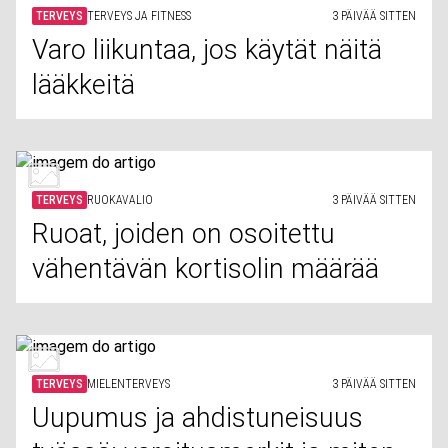
TERVEYS
TERVEYS JA FITNESS
3 PÄIVÄÄ SITTEN
Varo liikuntaa, jos käytät näitä
lääkkeitä
TERVEYS
RUOKAVALIO
3 PÄIVÄÄ SITTEN
Ruoat, joiden on osoitettu
vähentävän kortisolin määrää
TERVEYS
MIELENTERVEYS
3 PÄIVÄÄ SITTEN
Uupumus ja ahdistuneisuus