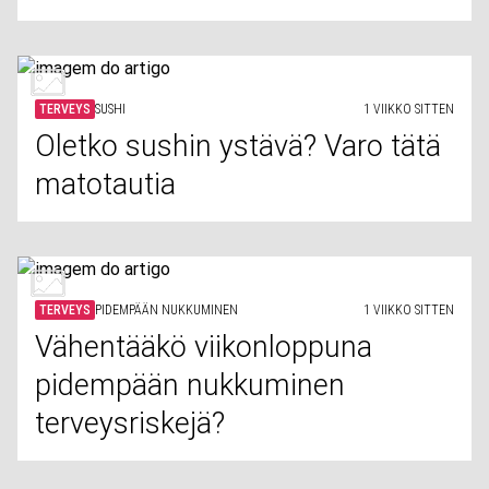
TERVEYS
SUSHI
1 VIIKKO SITTEN
Oletko sushin ystävä? Varo tätä
matotautia
TERVEYS
PIDEMPÄÄN NUKKUMINEN
1 VIIKKO SITTEN
Vähentääkö viikonloppuna
pidempään nukkuminen
terveysriskejä?