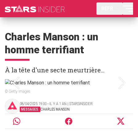
BEFR
Charles Manson : un
homme terrifiant
À la tête d'une secte meurtrière...
© Getty Images
08/04/2025 19:00 ‧ IL Y A 1 AN | STARSINSIDER
MESSAGES.
CHARLES MANSON