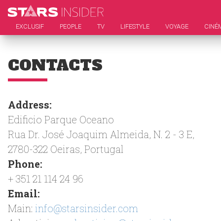
EXCLUSIF
PEOPLE
TV
LIFESTYLE
VOYAGE
CINÉ
CONTACTS
Address:
Edificio Parque Oceano
Rua Dr. José Joaquim Almeida, N. 2 - 3 E,
2780-322 Oeiras, Portugal
Phone:
+ 351 21 114 24 96
Email:
Main:
info@starsinsider.com