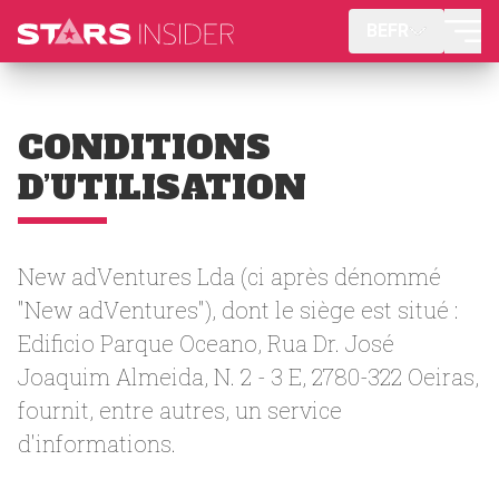
BEFR
CONDITIONS
D’UTILISATION
New adVentures Lda (ci après dénommé
"New adVentures"), dont le siège est situé :
Edificio Parque Oceano, Rua Dr. José
Joaquim Almeida, N. 2 - 3 E, 2780-322 Oeiras,
fournit, entre autres, un service
d'informations.