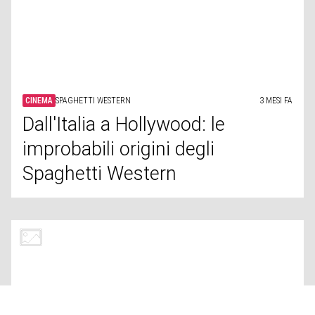
improbabili origini degli
Spaghetti Western
CINEMA
WALT DISNEY
3 MESI FA
Il lato terribilmente oscuro di
Walt Disney
CINEMA
RUOLI
3 MESI FA
Stelle del cinema in ruoli
secondari prima di diventare
famose