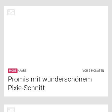
MODE
HAARE
VOR 3 MONATEN
Promis mit wunderschönem
Pixie-Schnitt
MODE
VOGUE
VOR 3 MONATEN
Von Visionen zur Vogue: Das
Vermächtnis der ersten
Modefotografin überhaupt