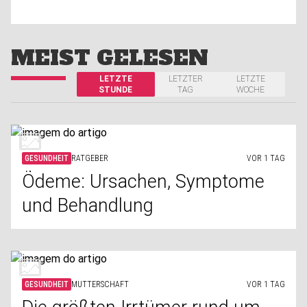
MEIST GELESEN
LETZTE
LETZTER
LETZTE
STUNDE
TAG
WOCHE
GESUNDHEIT
RATGEBER
VOR 1 TAG
Ödeme: Ursachen, Symptome
und Behandlung
GESUNDHEIT
MUTTERSCHAFT
VOR 1 TAG