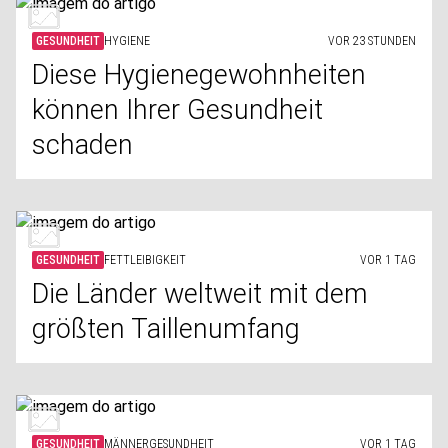
GESUNDHEIT
HYGIENE
VOR 23 STUNDEN
Diese Hygienegewohnheiten
können Ihrer Gesundheit
schaden
GESUNDHEIT
FETTLEIBIGKEIT
VOR 1 TAG
Die Länder weltweit mit dem
größten Taillenumfang
GESUNDHEIT
MÄNNERGESUNDHEIT
VOR 1 TAG