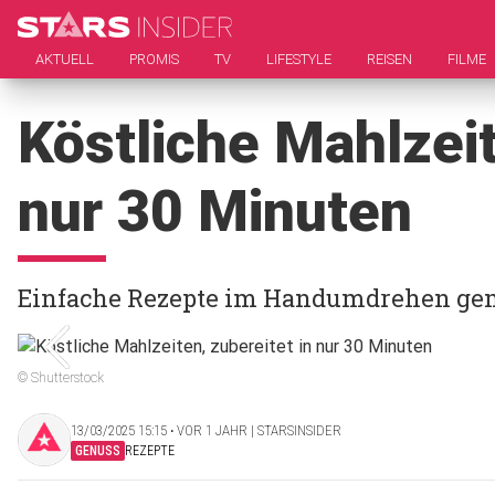
AKTUELL
PROMIS
TV
LIFESTYLE
REISEN
FILME
Köstliche Mahlzeit
nur 30 Minuten
Einfache Rezepte im Handumdrehen ge
© Shutterstock
13/03/2025 15:15 ‧ VOR 1 JAHR | STARSINSIDER
GENUSS
REZEPTE