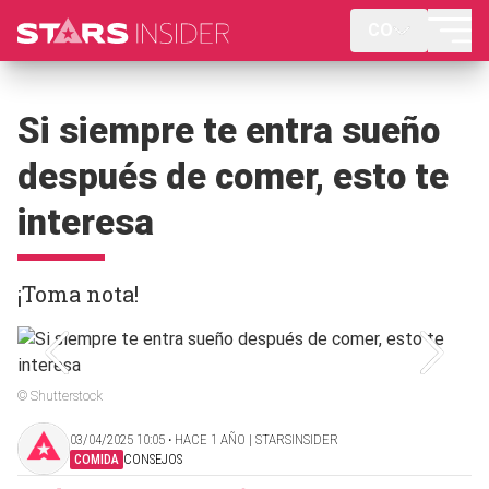
CO
Si siempre te entra sueño
después de comer, esto te
interesa
¡Toma nota!
© Shutterstock
03/04/2025 10:05 ‧ HACE 1 AÑO | STARSINSIDER
COMIDA
CONSEJOS