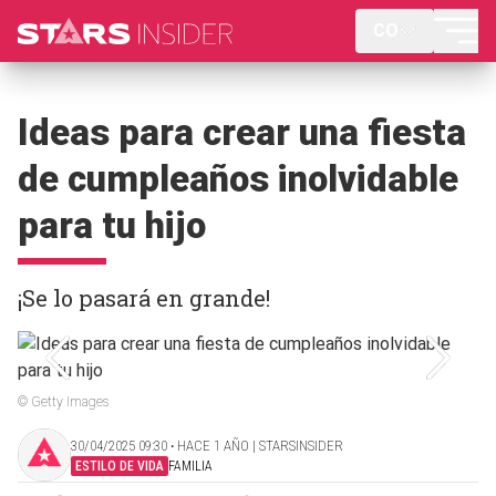
CO
Ideas para crear una fiesta
de cumpleaños inolvidable
para tu hijo
¡Se lo pasará en grande!
© Getty Images
30/04/2025 09:30 ‧ HACE 1 AÑO | STARSINSIDER
ESTILO DE VIDA
FAMILIA