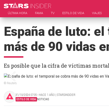
ÚLTIMA HORA
FAMA
TV
ESTILO DE VIDA
VIAJES
España de luto: el
más de 90 vidas e
Es posible que la cifra de víctimas mort
© Reuters
31/10/2024 07:05 ‧ HACE 1 AÑO | STARSINSIDER
ESTILO DE VIDA
NOTICIAS