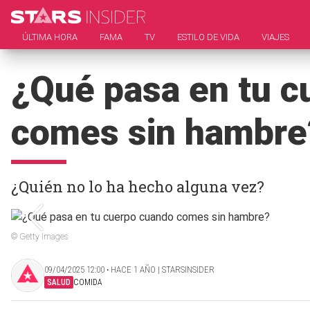
ÚLTIMA HORA
FAMA
TV
ESTILO DE VIDA
VIAJES
¿Qué pasa en tu c
comes sin hambre
¿Quién no lo ha hecho alguna vez?
© Getty Images
09/04/2025 12:00 ‧ HACE 1 AÑO | STARSINSIDER
SALUD
COMIDA