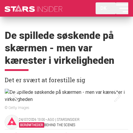
DK
De spillede søskende på
skærmen - men var
kærester i virkeligheden
Det er svært at forestille sig
© Getty Images
24/07/2026 13:00 ‧ AGO | STARSINSIDER
BERØMTHEDER
BEHIND THE SCENES