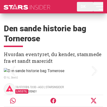
DK
Den sande historie bag
Tornerose
Hvordan eventyret, du kender, stammede
fra et sandt mareridt
© NL Beeld
13/07/2026 13:00 ‧ AGO | STARSINSIDER
LIVSSTIL
DISNEY