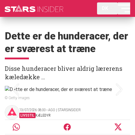
DK
Dette er de hunderacer, der
er sværest at træne
Disse hunderacer bliver aldrig lærerens
kæledække ...
© Getty Images
13/07/2026 08:00 ‧ AGO | STARSINSIDER
LIVSSTIL
KÆLEDYR