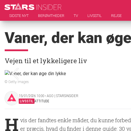
SIDSTE NYT
BERØMTHEDER
TV
LIVSSTIL
REJSE
Vaner, der kan øge
Vejen til et lykkeligere liv
© Getty Images
15/01/2026 10:00 ‧ AGO | STARSINSIDER
LIVSSTIL
ATTITUDE
H
vis der fandtes enkle måder, du kunne forbedr
er præcis, hvad du finder i denne guide: 30 v