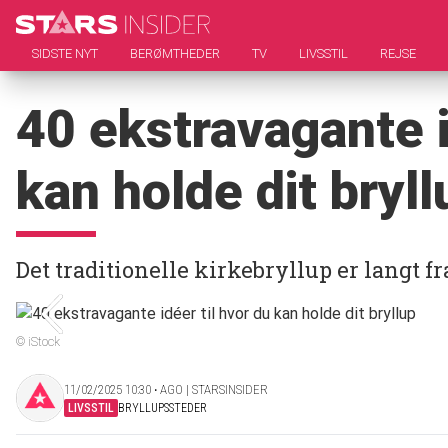
SIDSTE NYT
BERØMTHEDER
TV
LIVSSTIL
REJSE
40 ekstravagante i
kan holde dit bryll
Det traditionelle kirkebryllup er langt 
© iStock
11/02/2025 10:30 ‧ AGO | STARSINSIDER
LIVSSTIL
BRYLLUPSSTEDER