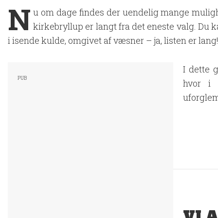
N
u om dage findes der uendelig mange mulighed
kirkebryllup er langt fra det eneste valg. Du ka
i isende kulde, omgivet af væsner – ja, listen er lang
I dette 
hvor i
uforgle
VI 