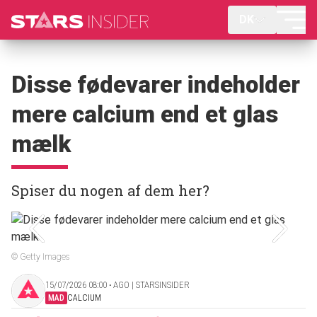
DK
Disse fødevarer indeholder
mere calcium end et glas
mælk
Spiser du nogen af dem her?
© Getty Images
15/07/2026 08:00 ‧ AGO | STARSINSIDER
MAD
CALCIUM