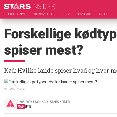
SIDSTE NYT
BERØMTHEDER
TV
LIVSSTIL
REJSE
Forskellige kødtyp
spiser mest?
Kød: Hvilke lande spiser hvad og hvor m
© Getty Images
01/06/2026 14:30 ‧ AGO | STARSINSIDER
MAD
SPISE