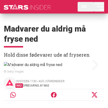
DK
Madvarer du aldrig må
fryse ned
Hold disse fødevarer ude af fryseren
© Getty Images
10/07/2026 11:30 ‧ AGO | STARSINSIDER
MAD
OPBEVARING AF MAD