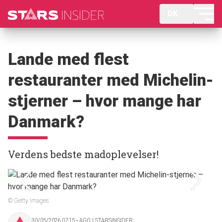
DK
Lande med flest
restauranter med Michelin-
stjerner – hvor mange har
Danmark?
Verdens bedste madoplevelser!
© Getty Images
30/05/2026 07:15 ‧ AGO | STARSINSIDER