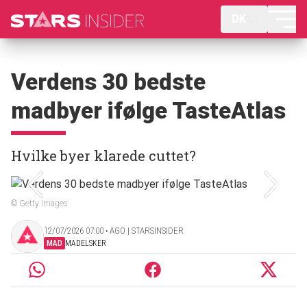
DK
Verdens 30 bedste
madbyer ifølge TasteAtlas
Hvilke byer klarede cuttet?
© Getty Images
12/07/2026 07:00 ‧ AGO | STARSINSIDER
MAD
MADELSKER